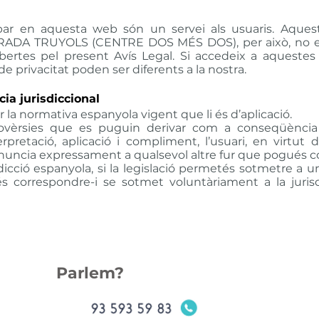
robar en aquesta web són un servei als usuaris. Aque
RADA TRUYOLS (CENTRE DOS MÉS DOS), per això, no es 
obertes pel present Avís Legal. Si accedeix a aquest
e privacitat poden ser diferents a la nostra.
ia jurisdiccional
r la normativa espanyola vigent que li és d’aplicació.
trovèrsies que es puguin derivar com a conseqüència
erpretació, aplicació i compliment, l’usuari, en virtut 
renuncia expressament a qualsevol altre fur que pogués c
sdicció espanyola, si la legislació permetés sotmetre a u
correspondre-i se sotmet voluntàriament a la jurisdi
Parlem?