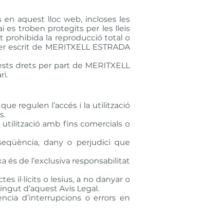
ts en aquest lloc web, incloses les
 es troben protegits per les lleis
t prohibida la reproducció total o
i per escrit de MERITXELL ESTRADA
quests drets per part de MERITXELL
i.
ue regulen l’accés i la utilització
s.
 utilització amb fins comercials o
üència, dany o perjudici que
 és de l’exclusiva responsabilitat
s il·lícits o lesius, a no danyar o
ntingut d’aquest Avís Legal.
ia d’interrupcions o errors en