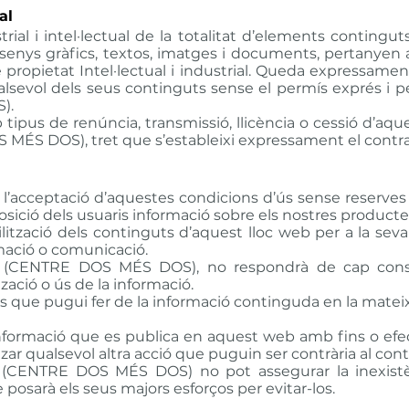
al
trial i intel·lectual de la totalitat d’elements contingu
enys gràfics, textos, imatges i documents, pertanyen ai
 propietat Intel·lectual i industrial. Queda expressamen
qualsevol dels seus continguts sense el permís exprés 
).
p tipus de renúncia, transmissió, llicència o cessió d’a
S DOS), tret que s’estableixi expressament el contrar
 l’acceptació d’aquestes condicions d’ús sense reserves q
osició dels usuaris informació sobre els nostres producte
ització dels continguts d’aquest lloc web per a la seva
rmació o comunicació.
CENTRE DOS MÉS DOS), no respondrà de cap conseq
zació o ús de la informació.
s que pugui fer de la informació continguda en la mateixa
a informació que es publica en aquest web amb fins o efecte
litzar qualsevol altra acció que puguin ser contrària al co
NTRE DOS MÉS DOS) no pot assegurar la inexistènc
e posarà els seus majors esforços per evitar-los.